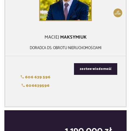
48
OFERT
MACIEJ
MAKSYMIUK
DORADCA DS. OBROTU NIERUCHOMOŚCIAMI
zostaw wiadomość
606 639 596
606639596