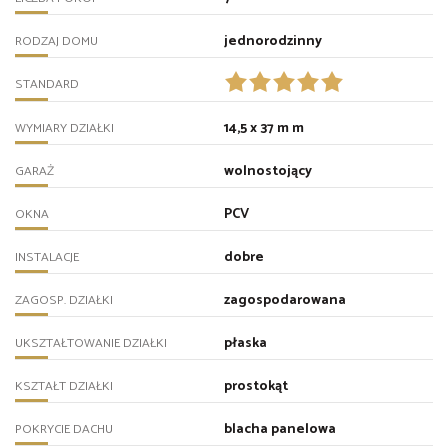
jednorodzinny
RODZAJ DOMU
STANDARD
14,5 x 37 m m
WYMIARY DZIAŁKI
wolnostojący
GARAŻ
PCV
OKNA
dobre
INSTALACJE
zagospodarowana
ZAGOSP. DZIAŁKI
płaska
UKSZTAŁTOWANIE DZIAŁKI
prostokąt
KSZTAŁT DZIAŁKI
blacha panelowa
POKRYCIE DACHU