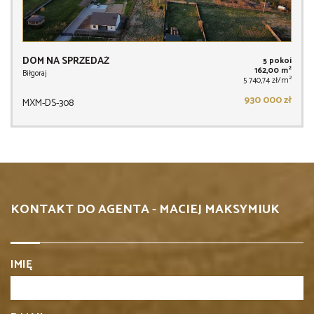
DOM NA SPRZEDAŻ
5 pokoi
2
162,00 m
Biłgoraj
2
5 740,74 zł/m
930 000 zł
MXM-DS-308
KONTAKT DO AGENTA - MACIEJ MAKSYMIUK
IMIĘ