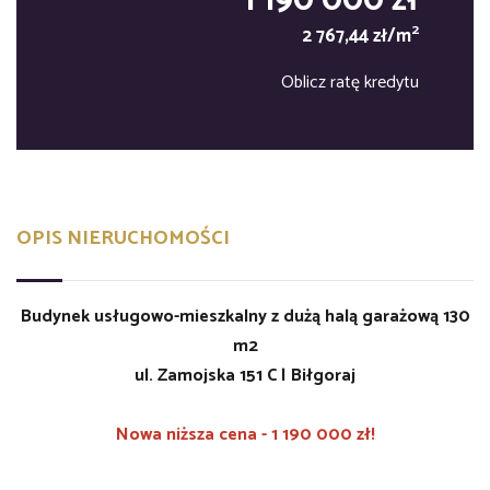
1 190 000 zł
2
2 767,44 zł/m
Oblicz ratę kredytu
OPIS NIERUCHOMOŚCI
Budynek usługowo-mieszkalny z dużą halą garażową 130
m2
ul. Zamojska 151 C | Biłgoraj
Nowa niższa cena - 1 190 000 zł!