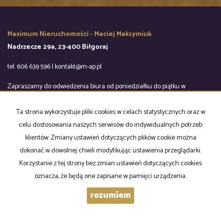
Maximum Nieruchomości - Maciej Maksymiuk
Nadrzecze 29a, 23-400 Biłgoraj
tel. 606 639 596 | kontakt@m-ap.pl
Zapraszamy do odwiedzenia biura od poniedziałku do piątku w
godzinach 9:00-16:00
Ta strona wykorzystuje pliki cookies w celach statystycznych oraz w
Mieszkania
na wynajem
celu dostosowania naszych serwisów do indywidualnych potrzeb
Domy
na wynajem
klientów. Zmiany ustawień dotyczących plików cookie można
Działki
na wynajem
Lokale
na wynajem
dokonać w dowolnej chwili modyfikując ustawienia przeglądarki.
Hale
na wynajem
Korzystanie z tej strony bez zmian ustawień dotyczących cookies
Obiekty
na wynajem
oznacza, że będą one zapisane w pamięci urządzenia.
Mieszkania
na sprzedaż
rozumiem
Domy
na sprzedaż
Działki
na sprzedaż