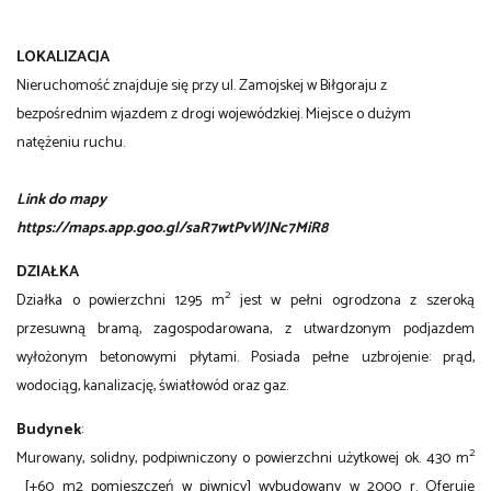
LOKALIZACJA
Nieruchomość znajduje się przy ul. Zamojskej w Biłgoraju z
bezpośrednim wjazdem z drogi wojewódzkiej. Miejsce o dużym
natężeniu ruchu.
Link do mapy
https://maps.app.goo.gl/saR7wtPvWJNc7MiR8
DZIAŁKA
2
Działka o powierzchni 1295 m
jest w pełni ogrodzona z szeroką
przesuwną bramą, zagospodarowana, z utwardzonym podjazdem
wyłożonym betonowymi płytami. Posiada pełne uzbrojenie: prąd,
wodociąg, kanalizację, światłowód oraz gaz.
Budynek
:
2
Murowany, solidny, podpiwniczony o powierzchni użytkowej ok. 430 m
[+60 m2 pomieszczeń w piwnicy] wybudowany w 2000 r. Oferuje