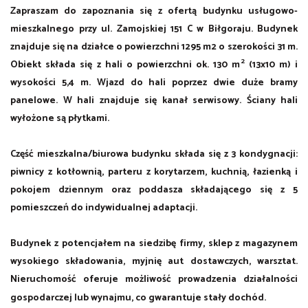
Zapraszam do zapoznania się z ofertą budynku usługowo-
mieszkalnego przy ul. Zamojskiej 151 C w Biłgoraju. Budynek
znajduje się na działce o powierzchni 1295 m2 o szerokości 31 m.
2
Obiekt składa się z hali o powierzchni ok. 130 m
(13x10 m) i
wysokości 5,4 m. Wjazd do hali poprzez dwie duże bramy
panelowe. W hali znajduje się kanał serwisowy. Ściany hali
wyłożone są płytkami.
Część mieszkalna/biurowa budynku składa się z 3 kondygnacji:
piwnicy z kotłownią, parteru z korytarzem, kuchnią, łazienką i
pokojem dziennym oraz poddasza składającego się z 5
pomieszczeń do indywidualnej adaptacji.
Budynek z potencjałem na siedzibę firmy, sklep z magazynem
wysokiego składowania, myjnię aut dostawczych, warsztat.
Nieruchomość oferuje możliwość prowadzenia działalności
gospodarczej lub wynajmu, co gwarantuje stały dochód.