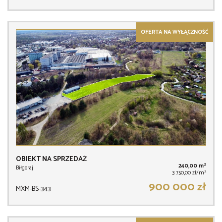
OFERTA NA WYŁĄCZNOŚĆ
OBIEKT NA SPRZEDAŻ
2
240,00 m
Biłgoraj
2
3 750,00 zł/m
900 000 zł
MXM-BS-343