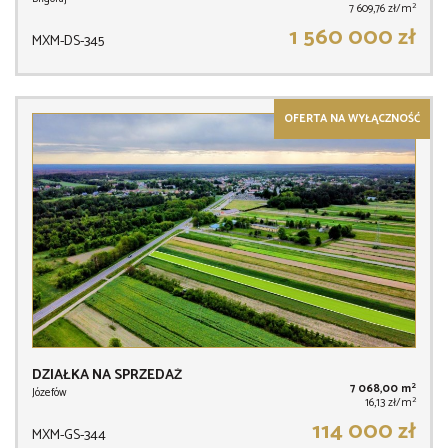
2
7 609,76 zł/m
1 560 000 zł
MXM-DS-345
OFERTA NA WYŁĄCZNOŚĆ
DZIAŁKA NA SPRZEDAŻ
2
7 068,00 m
Józefów
2
16,13 zł/m
114 000 zł
MXM-GS-344