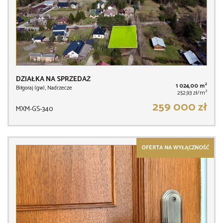
DZIAŁKA NA SPRZEDAŻ
2
1 024,00 m
Biłgoraj (gw), Nadrzecze
2
252,93 zł/m
259 000 zł
MXM-GS-340
OFERTA NA WYŁĄCZNOŚĆ