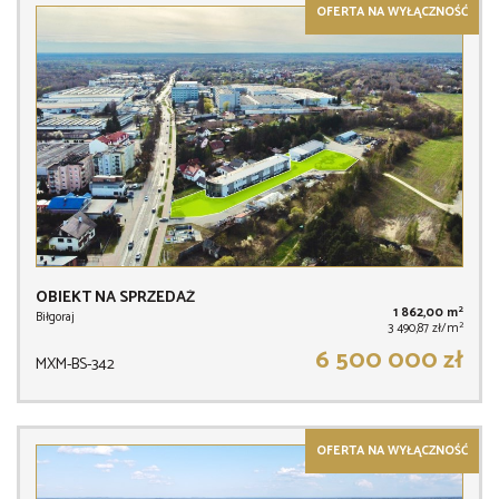
OFERTA NA WYŁĄCZNOŚĆ
OBIEKT NA SPRZEDAŻ
2
1 862,00 m
Biłgoraj
2
3 490,87 zł/m
6 500 000 zł
MXM-BS-342
OFERTA NA WYŁĄCZNOŚĆ