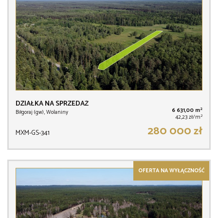
DZIAŁKA NA SPRZEDAŻ
2
6 631,00 m
Biłgoraj (gw), Wolaniny
2
42,23 zł/m
280 000 zł
MXM-GS-341
OFERTA NA WYŁĄCZNOŚĆ