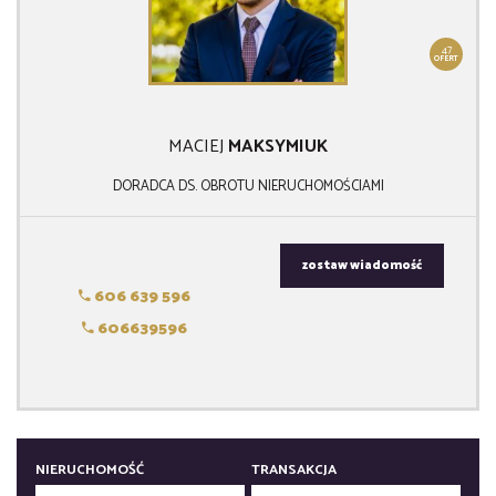
47
OFERT
MACIEJ
MAKSYMIUK
DORADCA DS. OBROTU NIERUCHOMOŚCIAMI
zostaw wiadomość
606 639 596
606639596
NIERUCHOMOŚĆ
TRANSAKCJA