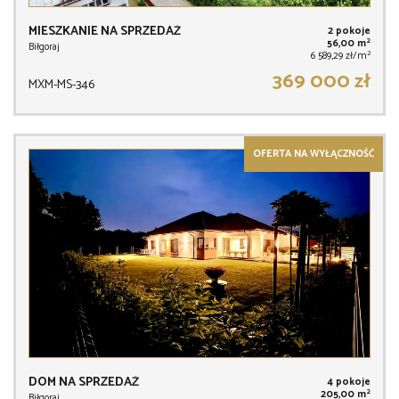
MIESZKANIE NA SPRZEDAŻ
2 pokoje
2
56,00 m
Biłgoraj
2
6 589,29 zł/m
369 000 zł
MXM-MS-346
OFERTA NA WYŁĄCZNOŚĆ
DOM NA SPRZEDAŻ
4 pokoje
2
205,00 m
Biłgoraj