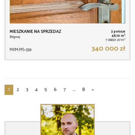
MIESZKANIE NA SPRZEDAŻ
3 pokoje
2
48,10 m
Biłgoraj
2
7 068,61 zł/m
340 000 zł
MXM-MS-339
1
2
3
4
5
6
7
...
8
»