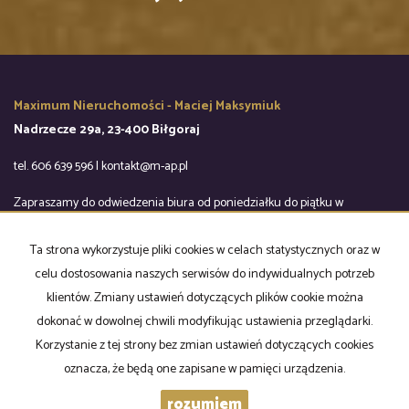
Maximum Nieruchomości - Maciej Maksymiuk
Nadrzecze 29a, 23-400 Biłgoraj
tel. 606 639 596 | kontakt@m-ap.pl
Zapraszamy do odwiedzenia biura od poniedziałku do piątku w
godzinach 9:00-16:00
Ta strona wykorzystuje pliki cookies w celach statystycznych oraz w
Mieszkania
na wynajem
celu dostosowania naszych serwisów do indywidualnych potrzeb
Domy
na wynajem
klientów. Zmiany ustawień dotyczących plików cookie można
Działki
na wynajem
dokonać w dowolnej chwili modyfikując ustawienia przeglądarki.
Lokale
na wynajem
Hale
na wynajem
Korzystanie z tej strony bez zmian ustawień dotyczących cookies
Obiekty
na wynajem
oznacza, że będą one zapisane w pamięci urządzenia.
Mieszkania
na sprzedaż
rozumiem