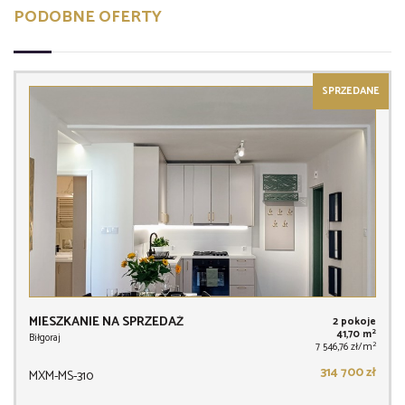
PODOBNE OFERTY
SPRZEDANE
MIESZKANIE NA SPRZEDAŻ
2 pokoje
2
41,70 m
Biłgoraj
2
7 546,76 zł/m
314 700 zł
MXM-MS-310