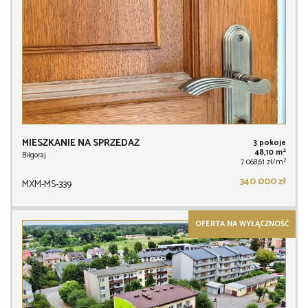
MIESZKANIE NA SPRZEDAŻ
3 pokoje
2
48,10 m
Biłgoraj
2
7 068,61 zł/m
340 000 zł
MXM-MS-339
OFERTA NA WYŁĄCZNOŚĆ