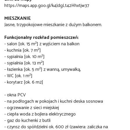
https://maps.app.goo.gl/k4JdgLt42Hhxtjw37
MIESZKANIE
Jasne, trzypokojowe mieszkanie z dużym balkonem.
Funkcjonalny rozkład pomieszczeń:
2
- salon [ok. 15 m
] z wyjściem na balkon
2
- kuchnia [ok. 7 m
]
2
- sypialnia [ok. 10 m
]
2
- sypialnia [ok. 13 m
]
2
- łazienka [ok. 5 m
] z wanną, umywalką,
2
- WC [ok. 1 m
]
- korytarz [ok. 6 m2]
- okna PCV
- na podłogach w pokojach i kuchni deska sosnowa
- ogrzewanie z sieci miejskiej
- ciepła woda z bojlera elektrycznego
- gaz do kuchenki z butli
- czynsz do spółdzielni ok. 600 zł (zawiera: zaliczka na