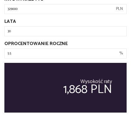
PLN
LATA
OPROCENTOWANIE ROCZNE
%
Wysokość raty
1,868 PLN