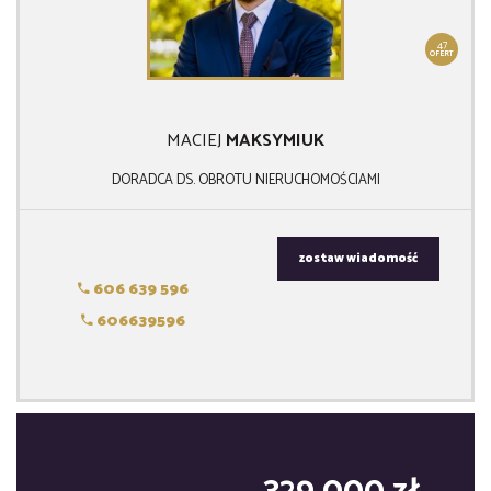
47
OFERT
MACIEJ
MAKSYMIUK
DORADCA DS. OBROTU NIERUCHOMOŚCIAMI
zostaw wiadomość
606 639 596
606639596