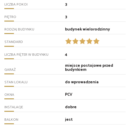
3
LICZBA POKOI
3
PIĘTRO
budynek wielorodzinny
RODZAJ BUDYNKU
STANDARD
4
LICZBA PIĘTER W BUDYNKU
miejsce postojowe przed
budynkiem
GARAŻ
do wprowadzenia
STAN LOKALU
PCV
OKNA
dobre
INSTALACJE
jest
BALKON