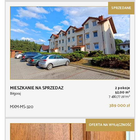
SPRZEDANE
MIESZKANIE NA SPRZEDAŻ
2 pokoje
2
52,00 m
Biłgoraj
2
7 480,77 zł/m
389 000 zł
MXM-MS-320
OFERTA NA WYŁĄCZNOŚĆ