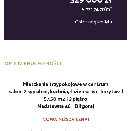
329 000 zł
2
5 721,74 zł/m
Oblicz ratę kredytu
OPIS NIERUCHOMOŚCI
Mieszkanie trzypokojowe w centrum
salon, 2 sypialnie, kuchnia, łazienka, wc, korytarz |
57,50 m2 | 3 piętro
Nadstawna 48 | Biłgoraj
NOWA NIŻSZA CENA!