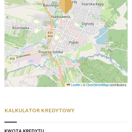
Leaflet
|
©
OpenStreetMap
contributors
KALKULATOR KREDYTOWY
KWOTA KREDYTU