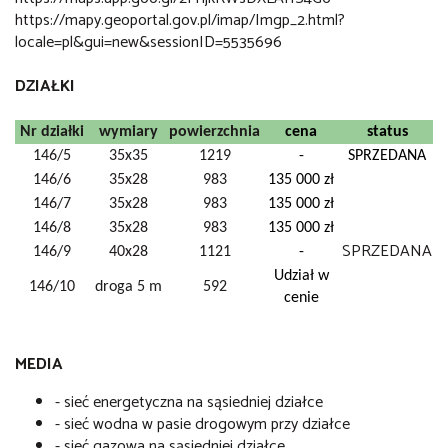
https://mapy.geoportal.gov.pl/imap/Imgp_2.html?
locale=pl&gui=new&sessionID=5535696
DZIAŁKI
Nr działki
wymiary
powierzchnia
cena
status
146/5
35x35
1219
-
SPRZEDANA
146/6
35x28
983
135 000 zł
146/7
35x28
983
135 000 zł
146/8
35x28
983
135 000 zł
SPRZEDANA
146/9
40x28
1121
-
Udział w
146/10
droga 5 m
592
cenie
MEDIA
- sieć energetyczna na sąsiedniej działce
- sieć wodna w pasie drogowym przy działce
- sieć gazowa na sąsiedniej działce