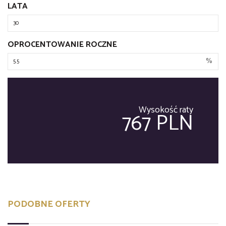
LATA
OPROCENTOWANIE ROCZNE
%
Wysokość raty
767 PLN
PODOBNE OFERTY