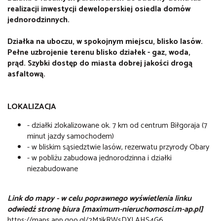
realizacji inwestycji deweloperskiej osiedla domów
jednorodzinnych.
Działka na uboczu, w spokojnym miejscu, blisko lasów.
Pełne uzbrojenie terenu blisko działek - gaz, woda,
prąd. Szybki dostęp do miasta dobrej jakości drogą
asfaltową.
LOKALIZACJA
- działki zlokalizowane ok. 7 km od centrum Biłgoraja (7
minut jazdy samochodem)
- w bliskim sąsiedztwie lasów, rezerwatu przyrody Obary
- w pobliżu zabudowa jednorodzinna i działki
niezabudowane
Link do mapy -
w celu poprawnego wyświetlenia linku
odwiedź stronę biura [maximum-nieruchomosci.m-ap.pl]
https://maps.app.goo.gl/2M1jkRWsDXLAHS4G6