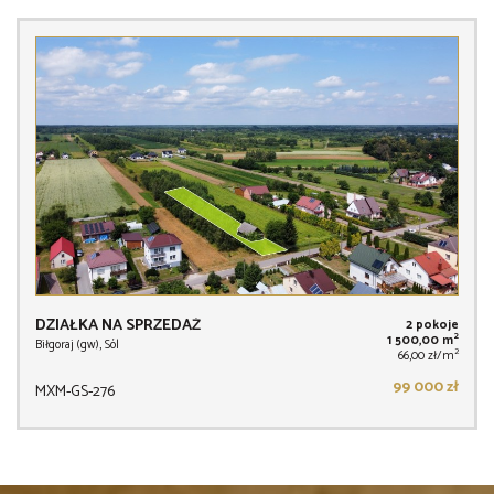
DZIAŁKA NA SPRZEDAŻ
2 pokoje
2
1 500,00 m
Biłgoraj (gw), Sól
2
66,00 zł/m
99 000 zł
MXM-GS-276