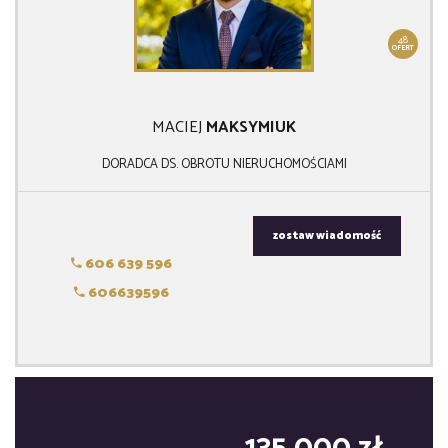
48
OFERT
MACIEJ
MAKSYMIUK
DORADCA DS. OBROTU NIERUCHOMOŚCIAMI
zostaw wiadomość
606 639 596
606639596