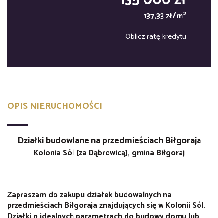
135 000 zł
2
137,33 zł/m
Oblicz ratę kredytu
OPIS NIERUCHOMOŚCI
Działki budowlane na przedmieściach Biłgoraja
Kolonia Sól [za Dąbrowicą], gmina Biłgoraj
Zapraszam do zakupu działek budowalnych na
przedmieściach Biłgoraja znajdujących się w Kolonii Sól.
Działki o idealnych parametrach do budowy domu lub