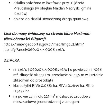
działka położona w Józefowie przy ul. Józefa
Piłsudskiego [w obrębie Majdan Nepryski, gmina
Józefów]
dojazd do działki utwardzoną drogą gruntową
Link do mapy (widoczny na stronie biura Maximum
Nieruchomości Biłgoraj)
https://mapy.geoportal.gov.pl/imap/Imgp_2.html?
identifyParcel=060207_5.0008.736/4
DZIAŁKA
nr 736/4 [ 060207_5.0008.736/4 ] o powierzchni 7068
2
m
, długość ok. 550 m, szerokość ok. 13,5 m w kształcie
zbliżonym do prostokąta
klasoużytki RIVb 0,0881 ha, RIVa 0,2695 ha, RIIIb
0,3492 ha
2
na powierzchni ok. 225 m
możliwość zabudowy
mieszkaniowej jednorodzinnej z usługami