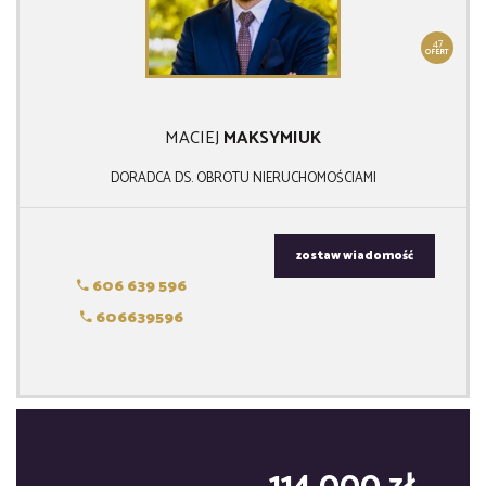
47
OFERT
MACIEJ
MAKSYMIUK
DORADCA DS. OBROTU NIERUCHOMOŚCIAMI
zostaw wiadomość
606 639 596
606639596