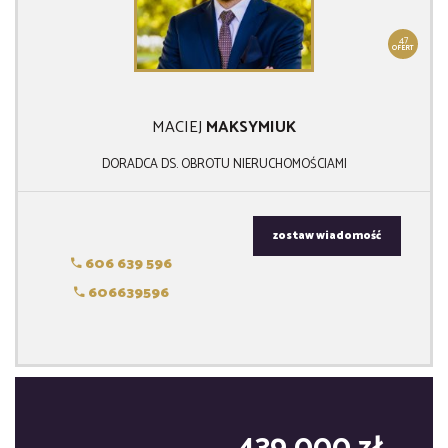
47
OFERT
MACIEJ
MAKSYMIUK
DORADCA DS. OBROTU NIERUCHOMOŚCIAMI
zostaw wiadomość
606 639 596
606639596