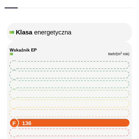
Klasa
energetyczna
Wskaźnik EP
2
kwh/(m
rok)
136
136
136
136
136
136
136
136