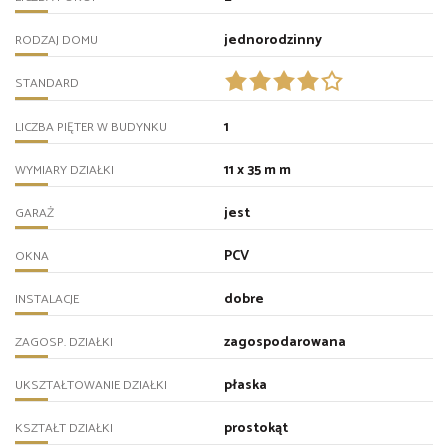
jednorodzinny
RODZAJ DOMU
STANDARD
1
LICZBA PIĘTER W BUDYNKU
11 x 35 m m
WYMIARY DZIAŁKI
jest
GARAŻ
PCV
OKNA
dobre
INSTALACJE
zagospodarowana
ZAGOSP. DZIAŁKI
płaska
UKSZTAŁTOWANIE DZIAŁKI
prostokąt
KSZTAŁT DZIAŁKI