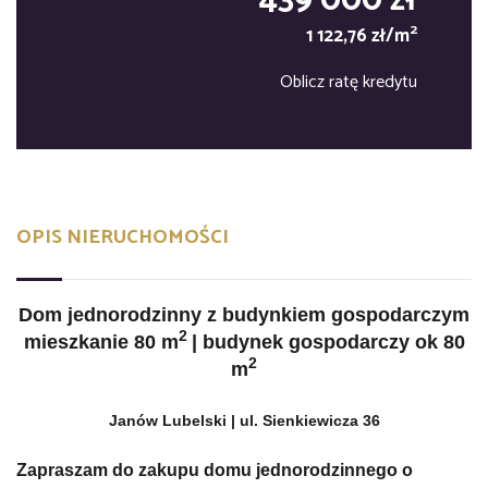
439 000 zł
2
1 122,76 zł/m
Oblicz ratę kredytu
OPIS NIERUCHOMOŚCI
Dom jednorodzinny z budynkiem gospodarczym
2
mieszkanie 80 m
| budynek gospodarczy ok 80
2
m
Janów Lubelski | ul. Sienkiewicza 36
Zapraszam do zakupu domu jednorodzinnego o