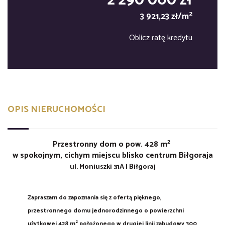
2 290 000 zł
2
3 921,23 zł/m
Oblicz ratę kredytu
OPIS NIERUCHOMOŚCI
2
Przestronny dom o pow. 428 m
w spokojnym, cichym miejscu blisko centrum Biłgoraja
ul. Moniuszki 31A | Biłgoraj
Zapraszam do zapoznania się z ofertą pięknego,
przestronnego domu jednorodzinnego o powierzchni
2
użytkowej 428 m
położonego w drugiej linii zabudowy 300