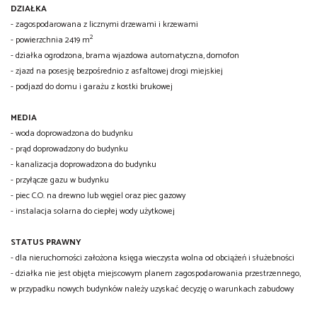
DZIAŁKA
- zagospodarowana z licznymi drzewami i krzewami
2
- powierzchnia 2419 m
- działka ogrodzona, brama wjazdowa automatyczna, domofon
- zjazd na posesję bezpośrednio z asfaltowej drogi miejskiej
- podjazd do domu i garażu z kostki brukowej
MEDIA
- woda doprowadzona do budynku
- prąd doprowadzony do budynku
- kanalizacja doprowadzona do budynku
- przyłącze gazu w budynku
- piec C.O. na drewno lub węgiel oraz piec gazowy
- instalacja solarna do ciepłej wody użytkowej
STATUS PRAWNY
- dla nieruchomości założona księga wieczysta wolna od obciążeń i służebności
- działka nie jest objęta miejscowym planem zagospodarowania przestrzennego,
w przypadku nowych budynków należy uzyskać decyzję o warunkach zabudowy