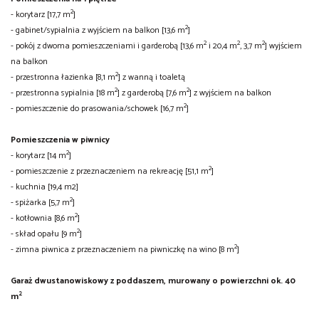
2
- korytarz [17,7 m
]
2
- gabinet/sypialnia z wyjściem na balkon [13,6 m
]
2
2
2
- pokój z dwoma pomieszczeniami i garderobą [13,6 m
i 20,4 m
, 3,7 m
] wyjściem
na balkon
2
- przestronna łazienka [8,1 m
] z wanną i toaletą
2
2
- przestronna sypialnia [18 m
] z garderobą [7,6 m
] z wyjściem na balkon
2
- pomieszczenie do prasowania/schowek [16,7 m
]
Pomieszczenia w piwnicy
2
- korytarz [14 m
]
2
- pomieszczenie z przeznaczeniem na rekreację [51,1 m
]
- kuchnia [19,4 m2]
2
- spiżarka [5,7 m
]
2
- kotłownia [8,6 m
]
2
- skład opału [9 m
]
2
- zimna piwnica z przeznaczeniem na piwniczkę na wino [8 m
]
Garaż dwustanowiskowy z poddaszem, murowany o powierzchni ok. 40
2
m