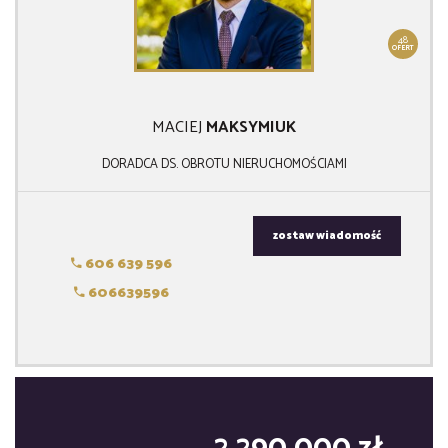
48
OFERT
MACIEJ
MAKSYMIUK
DORADCA DS. OBROTU NIERUCHOMOŚCIAMI
zostaw wiadomość
606 639 596
606639596