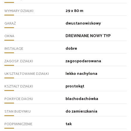
29 x 80 m
WYMIARY DZIAŁKI
dwustanowiskowy
GARAŻ
DREWNIANE NOWY TYP
OKNA
dobre
INSTALACJE
zagospodarowana
ZAGOSP. DZIAŁKI
lekko nachylona
UKSZTAŁTOWANIE DZIAŁKI
prostokąt
KSZTAŁT DZIAŁKI
blachodachówka
POKRYCIE DACHU
do zamieszkania
STAN BUDYNKU
tak
PODPIWNICZENIE