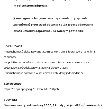
m od centrum Biłgoraja.
3 kondygnacje budynku pozwolą w swobodny sposób
zaaranżować przestrzeń do życia a duża zagospodarowana
działki umożliwi odpoczynek na świeżym powietrzu.
LOKALIZACJA
- nieruchomość zlokalizowana 300 m od centrum Biłgoraja, w drugiej linii
zabudowy
- w pobliżu pełna infrastruktura centrum miasta: przedszkole, szkoła
podstawowa, ośrodek zdrowia, apteka, sklepy, urzędy
- nieruchomość położona w sąsiedztwie zabudowy jednorodzinnej
Link do mapy
https://maps.app.goo.gl/nFLvqaENMB3X9peh8
BUDYNKI
2
Dom murowany, rok budowy 2000, 3 kondygnacje - 428 m
powierzchni