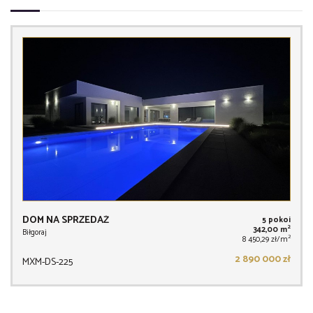
DOM NA SPRZEDAŻ
5 pokoi
2
342,00 m
Biłgoraj
2
8 450,29 zł/m
2 890 000 zł
MXM-DS-225