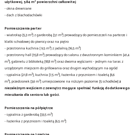
2
użytkowej, 584 m
powierzchni całkowitej
- okna drewniane
- dach z blachodachówki
Pomieszczenia parter
2
2
- wiatrołap [5,3 m
] z garderobą [3,1 m
] prowadzący do pomieszczeń na parterze i
klatki schodowej do piwnicy oraz na piętro
2
2
- przestronna kuchnia [ 9,5 m
] z jadalnią [16,5 m
]
2
- przestronny hall [15,8 m
] prowadzący do salonu z dwustronnym kominkiem [41,4
2
2
m
], gabinetu z biblioteką [18,8 m
] oraz dwoma wyjściami - jednym na taras z
urządzonym miejscem do grillowania oraz drugim wychodzącym na ogród
2
2
- sypialnia [21,8 m
], kuchnia [7,5 m
],
łazienka z prysznicem i toaletą [6,6
2
2
m
],
przedsionek [3,6 m
] umiejscowione na niższym poziomie [5 schodków]
z
niezależnym wejściem z zewnątrz mogące spełniać funkcję dodatkowego
mieszkania dla seniora lub gości.
Pomieszczenia na półpiętrze
2
- sypialnia z garderobą [33,5 m
]
2
- łazienka z prysznicem i toaletą [6,5 m
]
Pomieszczenia na 1 piętrze