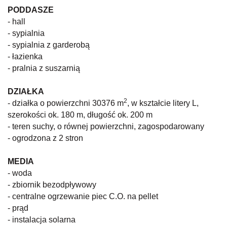
PODDASZE
- hall
- sypialnia
- sypialnia z garderobą
- łazienka
- pralnia z suszarnią
DZIAŁKA
2
- działka o powierzchni 30376 m
, w kształcie litery L,
szerokości ok. 180 m, długość ok. 200 m
- teren suchy, o równej powierzchni, zagospodarowany
- ogrodzona z 2 stron
MEDIA
- woda
- zbiornik bezodpływowy
- centralne ogrzewanie piec C.O. na pellet
- prąd
- instalacja solarna