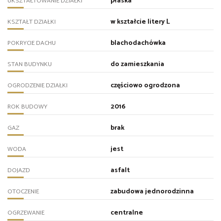
płaska
UKSZTAŁTOWANIE DZIAŁKI
w kształcie litery L
KSZTAŁT DZIAŁKI
blachodachówka
POKRYCIE DACHU
do zamieszkania
STAN BUDYNKU
częściowo ogrodzona
OGRODZENIE DZIAŁKI
2016
ROK BUDOWY
brak
GAZ
jest
WODA
asfalt
DOJAZD
zabudowa jednorodzinna
OTOCZENIE
centralne
OGRZEWANIE