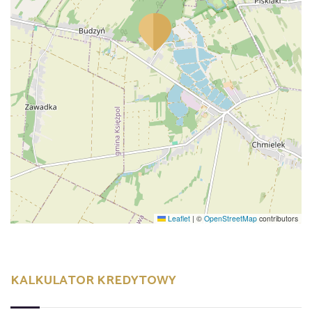
Leaflet
|
©
OpenStreetMap
contributors
KALKULATOR KREDYTOWY