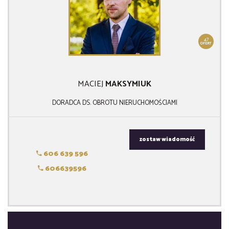
47
OFERT
MACIEJ
MAKSYMIUK
DORADCA DS. OBROTU NIERUCHOMOŚCIAMI
zostaw wiadomość
606 639 596
606639596