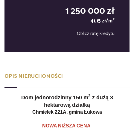
1 250 000 zł
2
41,15 zł/m
Oblicz ratę kredytu
OPIS NIERUCHOMOŚCI
2
Dom jednorodzinny 150 m
z dużą 3
hektarową działką
Chmielek 221A, gmina Łukowa
NOWA NIŻSZA CENA