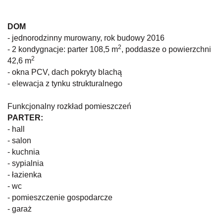
DOM
- jednorodzinny murowany, rok budowy 2016
2
- 2 kondygnacje: parter 108,5 m
, poddasze o powierzchni
2
42,6 m
- okna PCV, dach pokryty blachą
- elewacja z tynku strukturalnego
Funkcjonalny rozkład pomieszczeń
PARTER:
- hall
- salon
- kuchnia
- sypialnia
- łazienka
- wc
- pomieszczenie gospodarcze
- garaż